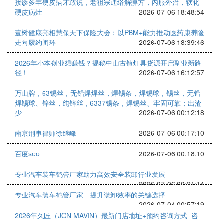
接诊多年硬皮病才敢说，老祖宗通络解痹方，内服外治，软化
硬皮病灶
2026-07-06 18:48:54
壹树健康亮相慧保天下保险大会：以PBM+能力推动医药康养险
走向履约闭环
2026-07-06 18:39:46
2026年小本创业想赚钱？揭秘中山古镇灯具货源开启副业新路
径！
2026-07-06 16:12:57
万山牌，63锡丝，无铅焊焊丝，焊锡条，焊锡球，锡丝，无铅
焊锡球、锌丝，纯锌丝，6337锡条，焊锡丝、牢固可靠；出渣
少
2026-07-06 00:12:18
南京刑事律师徐继峰
2026-07-06 00:17:10
百度seo
2026-07-06 00:18:10
专业汽车装车鹤管厂家助力高效安全装卸行业发展
2026-07-06 00:21:14
专业汽车装车鹤管厂家—提升装卸效率的关键选择
2026-07-04 00:57:19
2026年久匠（JON MAVIN）最新门店地址+预约咨询方式_咨