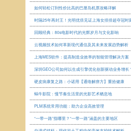
如何轻松订到性价比高的巴厘岛机票攻略详解
时隔25年再封王！光明优倍见证上海女排排超夺冠时
回顾经典：80s电影时代的光辉岁月与文化影响
云视频技术如何革新现代通信及其未来发展趋势解析
上海MES软件：提高制造业效率的智能管理解决方案
深圳GEO公司如何以生成引擎优化创新驱动业务增长
硬皮病康复之路：小诺用【通络解痹方】重拾健康
蜗牛影院：慢节奏生活里的光影艺术栖息地
PLM系统常用功能：助力企业高效管理
“一带一路”指哪里？“一带一路”涵盖的主要地区
自进式锚杆：现代岩土工程中的高效支护技术解析