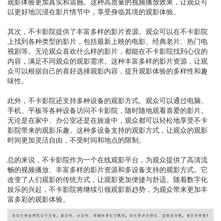
观影体验更加真实和震撼。这种高质量的视频播放效果，让观众可
以更好地沉浸在影片情节中，享受身临其境的观影体验。
其次，不卡影院提供了丰富多样的影片资源。观众可以在不卡影院
上找到各种类型的影片，包括最新上映的电影、经典老片、热门电
视剧等。无论观众喜欢什么样的影片，都能在不卡影院找到心仪的
内容，满足不同观众的观影需求。这种丰富多样的影片资源，让观
众可以根据自己的喜好选择观影内容，提升观影体验的多样性和趣
味性。
此外，不卡影院还支持多种设备的观影方式。观众可以通过电脑、
手机、平板等各种设备访问不卡影院，随时随地观看喜爱的影片。
无论是在家中、办公室还是在旅途中，观众都可以轻松地享受不卡
影院带来的观影乐趣。这种多设备支持的观影方式，让观众的观影
时间更加灵活自由，不受时间和地点的限制。
总的来说，不卡影院作为一个在线观影平台，为观众提供了高清流
畅的视频播放、丰富多样的影片资源和多设备支持的观影方式。它
改变了人们观影的传统方式，让观影更加便捷与舒适。随着数字化
娱乐的兴起，不卡影院将继续引领观影新趋势，为观众带来更加丰
富多彩的观影体验。