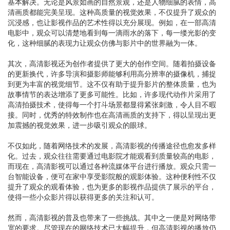
基本解决。无论是风景如画的自然景观，还是人物细腻的表情，高
清画质都能完美呈现。这种高质量的视觉效果，不仅提升了观众的
沉浸感，也让影视作品的艺术性得以充分展现。例如，在一部高清
电影中，观众可以清楚地看到每一滴雨水的落下，每一缕光影的变
化，这种细腻的表现力让观众仿佛与影片中的世界融为一体。
其次，高清影视还为创作者提供了更大的创作空间。随着拍摄设备
的更新换代，许多导演和摄影师能够利用高分辨率的摄像机，捕捉
到更为丰富的视觉细节。这不仅有助于提升影片的整体质量，也为
故事情节的表达增添了更多可能性。比如，许多现代动作片采用了
高清拍摄技术，使得每一个打斗场景都显得紧张刺激，令人目不暇
接。同时，优秀的特效制作也在高清画质的支持下，得以呈现出更
加震撼的视觉效果，进一步吸引观众的眼球。
不仅如此，随着网络技术的发展，高清影视的传播途径也愈发多样
化。过去，观众往往需要通过电影院才能观看到质量较高的电影，
而现在，高清影视可以通过各种流媒体平台进行播放。观众只需一
台智能设备，便可在家中享受影院般的观影体验。这种便利性不仅
提升了观众的观看体验，也为更多的影视作品提供了展示的平台，
使得一些小众影片得以获得更多的关注和认可。
然而，高清影视的普及也带来了一些挑战。其中之一便是对网络带
宽的要求。尽管现在的网络技术已大幅提升，但高清影视的播放仍