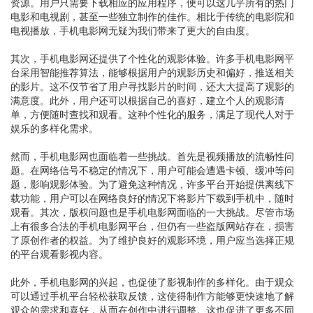
资源。用户只需要下载相应的应用程序，便可以这几乎所有的热门
电影和电视剧，甚至一些独立制作的佳作。相比于传统的电影院和
电视播放，手机电影网无疑为我们带来了更大的自由度。
其次，手机电影网还提供了个性化的观影体验。许多手机电影网平
台采用智能推荐算法，能够根据用户的观影历史和偏好，推送相关
的影片。这不仅节省了用户寻找影片的时间，还大大提高了观影的
满意度。此外，用户还可以根据自己的喜好，建立个人的观影清
单，方便随时查找和观看。这种个性化的服务，满足了现代人对于
娱乐的多样化需求。
然而，手机电影网也面临着一些挑战。首先是视频播放的流畅性问
题。在网络信号不稳定的情况下，用户可能会遭遇卡顿、缓冲等问
题，影响观影体验。为了避免这种情况，许多平台开始提供离线下
载功能，用户可以在网络良好的情况下将影片下载到手机中，随时
观看。其次，版权问题也是手机电影网面临的一大挑战。尽管市场
上有很多合法的手机电影网平台，但仍有一些盗版网站存在，损害
了原创作者的权益。为了维护良好的观影环境，用户应当选择正规
的平台观看影视内容。
此外，手机电影网的兴起，也促使了影视制作的多样化。由于观众
可以通过手机平台轻松获取反馈，这使得制作方能够更快速地了解
观众的需求和喜好，从而在创作中进行调整。这也促进了更多不同