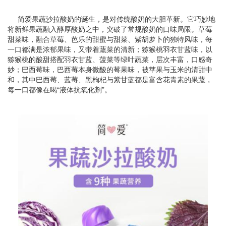
简爱果蔬沙拉酸奶的诞生，是对传统酸奶的大胆革新。它巧妙地
将新鲜果蔬融入醇厚酸奶之中，突破了常规酸奶的口味局限。草莓
甜菜味，融合草莓、芭乐的甜蜜与甜菜、紫胡萝卜的独特风味，每
一口都满是浓郁果味，又带着蔬菜的清新；猕猴桃羽衣甘蓝味，以
猕猴桃的酸甜搭配羽衣甘蓝、菠菜等绿叶蔬菜，层次丰富，口感奇
妙；巴西莓味，巴西莓本身微酸的莓果味，被苹果与玉米的清甜中
和，其中巴西莓、蓝莓、黑枸杞与紫甘蓝都是富含花青素的果蔬，
每一口都像在喝“液体抗氧化剂”。